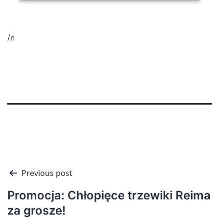
/n
Nawigacja
Previous post
wpisu
Promocja: Chłopięce trzewiki Reima
za grosze!