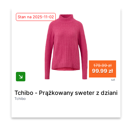
Stan na 2025-11-02
179.99 zł
99.99 zł
szt
Tchibo - Prążkowany sweter z dzianiny ze
Tchibo