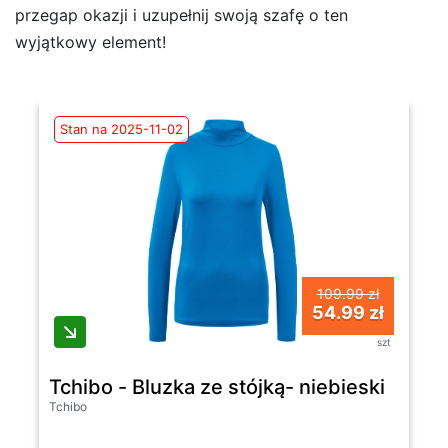
przegap okazji i uzupełnij swoją szafę o ten
wyjątkowy element!
Stan na 2025-11-02
109.99 zł
54.99 zł
szt
Tchibo - Bluzka ze stójką- niebieski
Tchibo