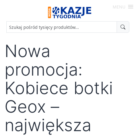
Skip
MENU
to
Moda
content
-
Okazje
Tygodnia
Nowa
promocja:
Kobiece botki
Geox –
największa