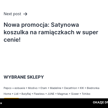
Next post
Nowa promocja: Satynowa
koszulka na ramiączkach w super
cenie!
WYBRANE SKLEPY
Pepco
•
eobuwie
•
Modivo
•
Etam
•
Madeline
•
Decathlon
•
KIK
•
Biedronka
Home
•
Lidl
•
ButyRaj
•
Flawless
•
JUNE
•
Magmac
•
Sizeer
•
Tchibo
PROMOCJE
OKAZJE DN
×