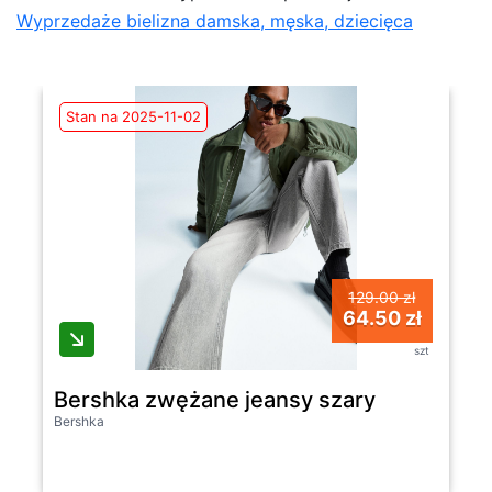
Wyprzedaże bielizna damska, męska, dziecięca
Stan na 2025-11-02
129.00 zł
64.50 zł
szt
Bershka zwężane jeansy szary
Bershka