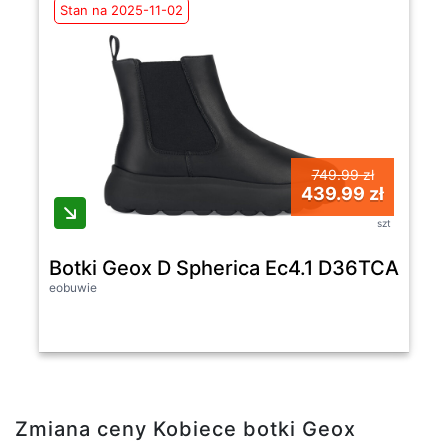
Stan na 2025-11-02
749.99 zł
439.99 zł
szt
Botki Geox D Spherica Ec4.1 D36TCA 000
eobuwie
Zmiana ceny Kobiece botki Geox