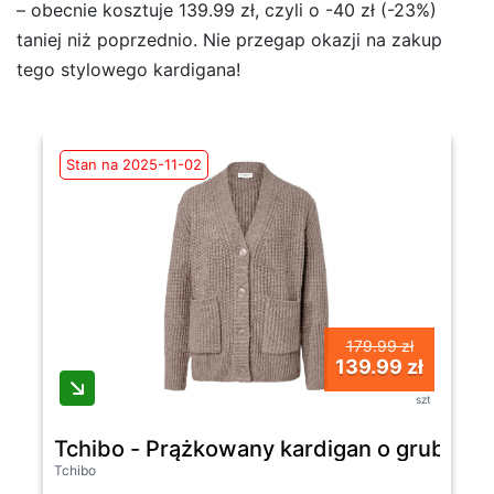
– obecnie kosztuje 139.99 zł, czyli o -40 zł (-23%)
taniej niż poprzednio. Nie przegap okazji na zakup
tego stylowego kardigana!
Stan na 2025-11-02
179.99 zł
139.99 zł
szt
Tchibo - Prążkowany kardigan o grubym 
Tchibo