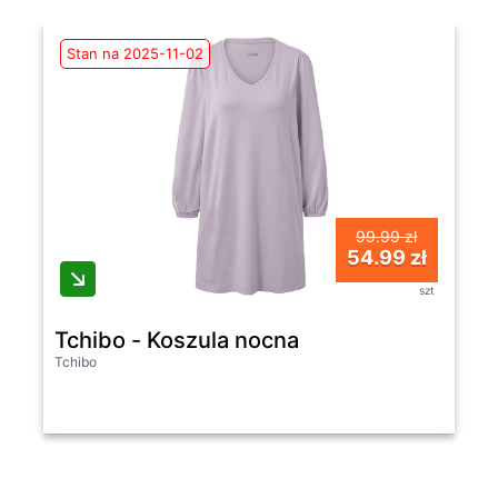
Stan na 2025-11-02
99.99 zł
54.99 zł
szt
Tchibo - Koszula nocna
Tchibo