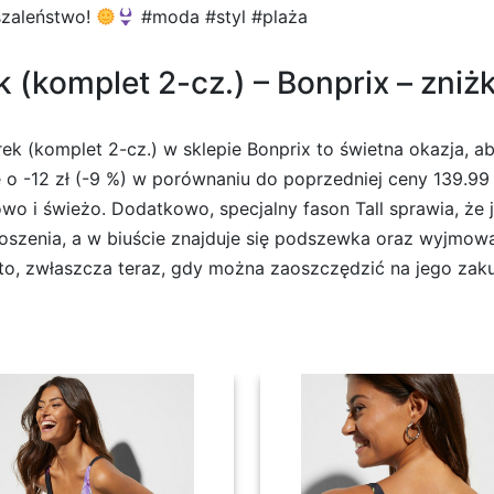
szaleństwo!
#moda #styl #plaża
 (komplet 2-cz.) – Bonprix – zniż
ek (komplet 2-cz.) w sklepie Bonprix to świetna okazja, 
 o -12 zł (-9 %) w porównaniu do poprzedniej ceny 139.99
o i świeżo. Dodatkowo, specjalny fason Tall sprawia, że j
szenia, a w biuście znajduje się podszewka oraz wyjmowa
, zwłaszcza teraz, gdy można zaoszczędzić na jego zakupie