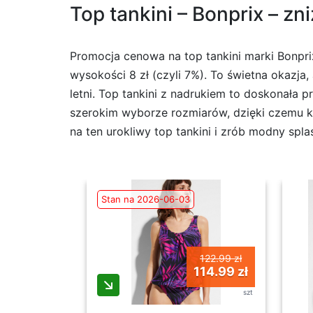
Top tankini – Bonprix – zn
Promocja cenowa na top tankini marki Bonpri
wysokości 8 zł (czyli 7%). To świetna okazj
letni. Top tankini z nadrukiem to doskonała 
szerokim wyborze rozmiarów, dzięki czemu ka
na ten urokliwy top tankini i zrób modny spla
Stan na 2026-06-03
122.99 zł
114.99 zł
szt