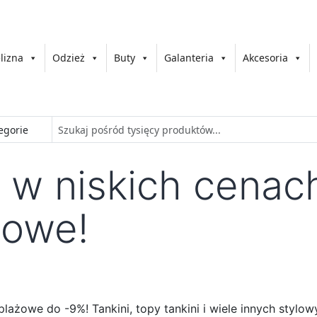
lizna
Odzież
Buty
Galanteria
Akcesoria
y w niskich cenac
żowe!
 plażowe do -9%! Tankini, topy tankini i wiele innych styl