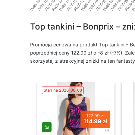
Top tankini – Bonprix – zn
Promocja cenowa na produkt Top tankini – Bo
poprzedniej ceny 122.99 zł o -8 zł (-7%). Zal
skorzystaj z atrakcyjnej zniżki na ten fantast
Stan na 2026-06-03
122.99 zł
114.99 zł
szt