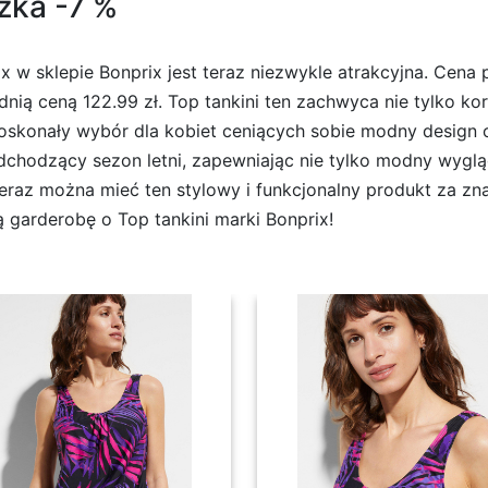
iżka -7 %
 w sklepie Bonprix jest teraz niezwykle atrakcyjna. Cena 
nią ceną 122.99 zł. Top tankini ten zachwyca nie tylko ko
oskonały wybór dla kobiet ceniących sobie modny design o
chodzący sezon letni, zapewniając nie tylko modny wyglą
teraz można mieć ten stylowy i funkcjonalny produkt za zn
ią garderobę o Top tankini marki Bonprix!