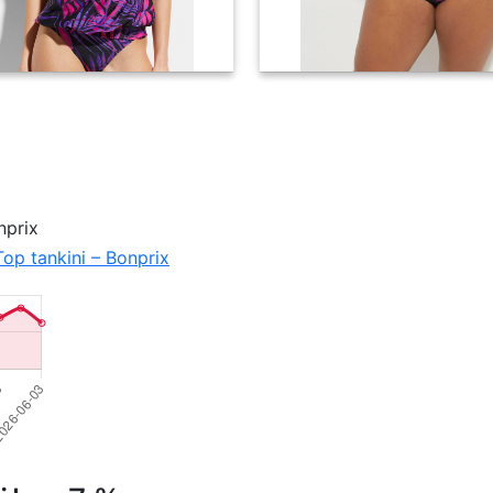
nprix
Top tankini – Bonprix