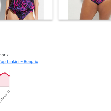
nprix
Top tankini – Bonprix