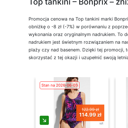
Top tankini – Bonprix – zn
Promocja cenowa na Top tankini marki Bonprix
obniżkę o -8 zł (-7%) w porównaniu z poprzed
wykonania oraz oryginalnym nadrukiem. To d
nadrukiem jest świetnym rozwiązaniem na nad
plaży czy nad basenem. Dzięki tej promocji, 
skorzystać z tej okazji i uzupełnić swoją letn
Stan na 2026-06-03
122.99 zł
114.99 zł
szt