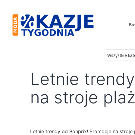
Skip
to
content
Bie
Moda
-
Okazje
Letnie trend
Tygodnia
na stroje pla
Letnie trendy od Bonprix! Promocje na stroje