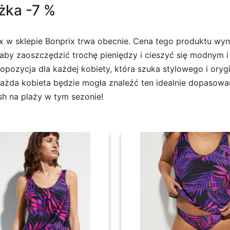
iżka -7 %
x w sklepie Bonprix trwa obecnie. Cena tego produktu wyno
a, aby zaoszczędzić trochę pieniędzy i cieszyć się modny
propozycja dla każdej kobiety, która szuka stylowego i ory
żda kobieta będzie mogła znaleźć ten idealnie dopasowany
sh na plaży w tym sezonie!