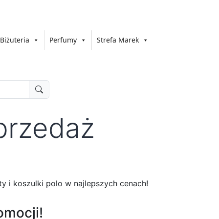
Biżuteria
Perfumy
Strefa Marek
przedaż
y i koszulki polo w najlepszych cenach!
omocji!