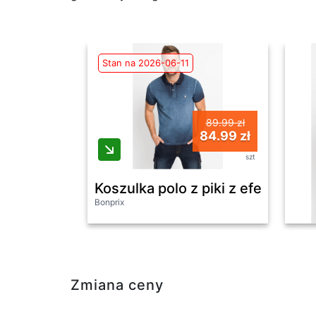
Stan na 2026-06-11
89.99 zł
84.99 zł
szt
Koszulka polo z piki z efektem wy
Bonprix
Zmiana ceny