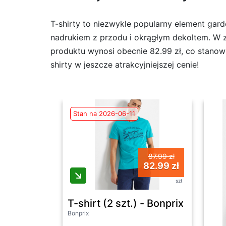
T-shirty to niezwykle popularny element gar
nadrukiem z przodu i okrągłym dekoltem. W ze
produktu wynosi obecnie 82.99 zł, co stanow
shirty w jeszcze atrakcyjniejszej cenie!
Stan na 2026-06-11
87.99 zł
82.99 zł
szt
T-shirt (2 szt.) - Bonprix
Bonprix