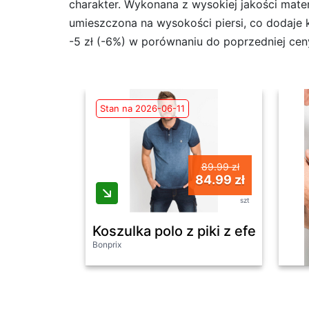
charakter. Wykonana z wysokiej jakości mate
umieszczona na wysokości piersi, co dodaje k
-5 zł (-6%) w porównaniu do poprzedniej ceny 
Stan na 2026-06-11
89.99 zł
84.99 zł
szt
Koszulka polo z piki z efektem wy
Bonprix