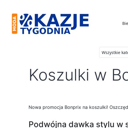
Skip
to
content
Bie
Moda
-
Okazje
Koszulki w B
Tygodnia
Nowa promocja Bonprix na koszulki! Oszczędź
Podwójna dawka stylu w su