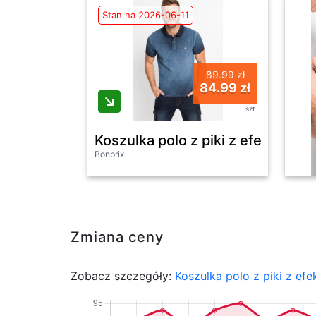
Stan na 2026-06-11
89.99 zł
84.99 zł
szt
Koszulka polo z piki z efektem wy
Bonprix
Zmiana ceny
Zobacz szczegóły:
Koszulka polo z piki z ef