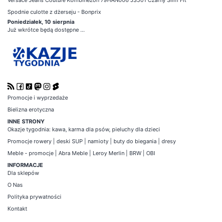
Versace Jeans Couture Kombinezon 79HAN006 JS501 Czarny Slim Fit
Spodnie culotte z dżerseju - Bonprix
Poniedziałek, 10 sierpnia
Już wkrótce będą dostępne ...
Promocje i wyprzedaże
Bielizna erotyczna
INNE STRONY
Okazje tygodnia
:
kawa
,
karma dla psów
,
pieluchy dla dzieci
Promocje
rowery
|
deski SUP
|
namioty
|
buty do biegania
|
dresy
Meble - promocje
|
Abra Meble
|
Leroy Merlin
|
BRW
|
OBI
INFORMACJE
Dla sklepów
O Nas
Polityka prywatności
Kontakt