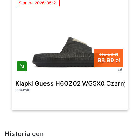
Stan na 2026-05-21
119.99 zł
98.99 zł
szt
Klapki Guess H6GZ02 WG5X0 Czarny -
eobuwie
Historia cen