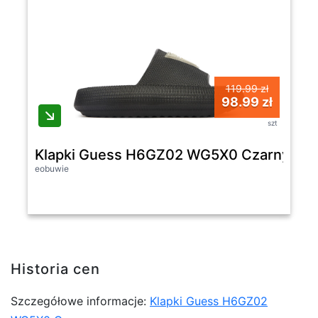
119.99 zł
98.99 zł
szt
Klapki Guess H6GZ02 WG5X0 Czarny -
eobuwie
Historia cen
Szczegółowe informacje:
Klapki Guess H6GZ02