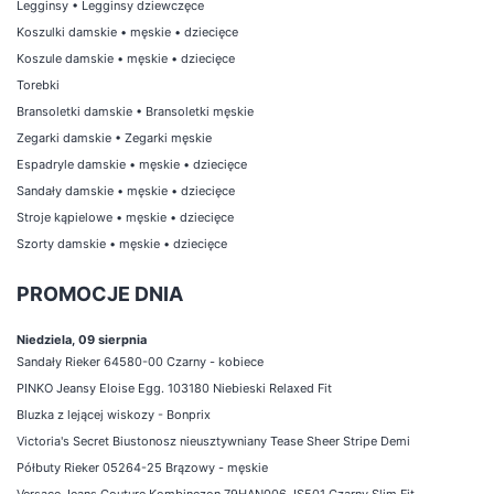
Legginsy
•
Legginsy dziewczęce
Koszulki damskie
•
męskie
•
dziecięce
Koszule damskie
•
męskie
•
dziecięce
Torebki
Bransoletki damskie
•
Bransoletki męskie
Zegarki damskie
•
Zegarki męskie
Espadryle damskie
•
męskie
•
dziecięce
Sandały damskie
•
męskie
•
dziecięce
Stroje kąpielowe
•
męskie
•
dziecięce
Szorty damskie
•
męskie
•
dziecięce
PROMOCJE DNIA
Niedziela, 09 sierpnia
Sandały Rieker 64580-00 Czarny - kobiece
PINKO Jeansy Eloise Egg. 103180 Niebieski Relaxed Fit
Bluzka z lejącej wiskozy - Bonprix
Victoria's Secret Biustonosz nieusztywniany Tease Sheer Stripe Demi
Półbuty Rieker 05264-25 Brązowy - męskie