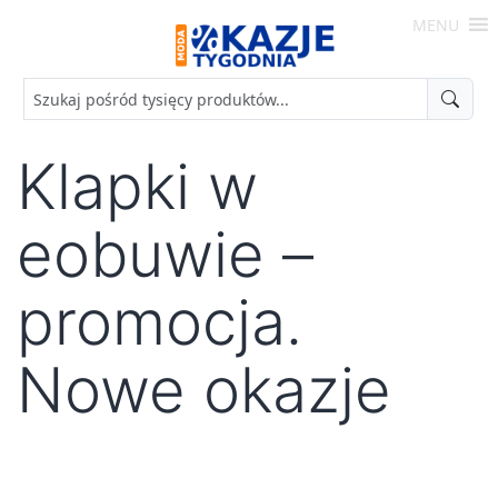
Skip
MENU
to
Moda
content
-
Okazje
Tygodnia
Klapki w
eobuwie –
promocja.
Nowe okazje