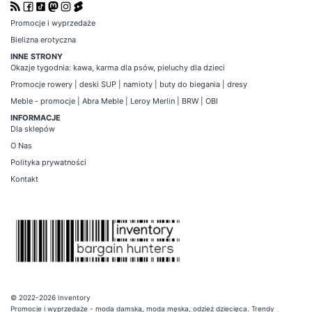
Promocje i wyprzedaże
Bielizna erotyczna
INNE STRONY
Okazje tygodnia
:
kawa
,
karma dla psów
,
pieluchy dla dzieci
Promocje
rowery
|
deski SUP
|
namioty
|
buty do biegania
|
dresy
Meble - promocje
|
Abra Meble
|
Leroy Merlin
|
BRW
|
OBI
INFORMACJE
Dla sklepów
O Nas
Polityka prywatności
Kontakt
© 2022-2026 Inventory
Promocje i wyprzedaże - moda damska, moda męska, odzież dziecięca. Trendy