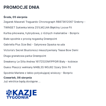
PROMOCJE DNIA
Środa, 05 sierpnia
Zegarek Maserati Traguardo Chronograph R8873612067 Srebrny -
TWINSET Sukienka letnia 251LM2JAA Błękitny Loose Fit
Kurtka pikowana, hybrydowa, z różnych materiałów - Bonprix
Białe spodnie z prostą nogawką Greenpoint
Gabriella Plus Size Beż - Satynowa Opaska na uda
Victoria's Secret Biustonosz nieusztywniany Tease Bow Demi
Długa granatowa parka Greenpoint
Sneakersy Le Silla Andrea 1617Z020M1PPGIR Biały - kobiece
Guess Płaszcz wełniany M4BL3S WGJ82 Szary Slim Fit
Spodnie Marlene z lekko połyskującej wiskozy - Bonprix
Czwartek, 06 sierpnia
Już wkrótce będą dostępne ...