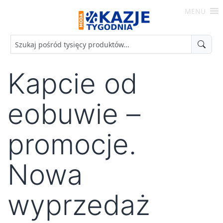
Skip
MENU
to
Moda
content
-
Okazje
Tygodnia
Kapcie od
eobuwie –
promocje.
Nowa
wyprzedaż