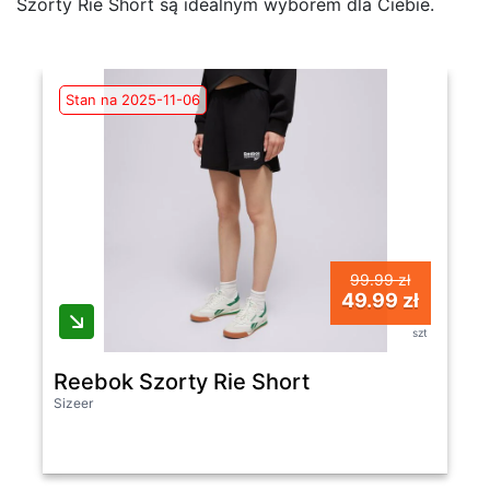
Szorty Rie Short są idealnym wyborem dla Ciebie.
Stan na 2025-11-06
99.99 zł
49.99 zł
szt
Reebok Szorty Rie Short
Sizeer