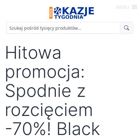
Skip
MENU
to
Moda
content
-
Okazje
Tygodnia
Hitowa
promocja:
Spodnie z
rozcięciem
-70%! Black