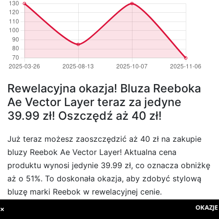
Rewelacyjna okazja! Bluza Reeboka
Ae Vector Layer teraz za jedyne
39.99 zł! Oszczędź aż 40 zł!
Już teraz możesz zaoszczędzić aż 40 zł na zakupie
bluzy Reebok Ae Vector Layer! Aktualna cena
produktu wynosi jedynie 39.99 zł, co oznacza obniżkę
aż o 51%. To doskonała okazja, aby zdobyć stylową
bluzę marki Reebok w rewelacyjnej cenie.
Reebok Bluza Ae Vector Layer to nie tylko pewność
OKAZJE 
×
stylu, ale także jakości i komfortu sygnowanych