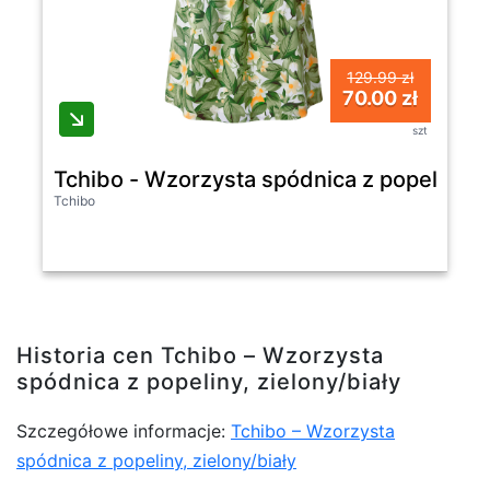
129.99 zł
70.00 zł
szt
Tchibo - Wzorzysta spódnica z popeliny- 
Tchibo
Historia cen Tchibo – Wzorzysta
spódnica z popeliny, zielony/biały
Szczegółowe informacje:
Tchibo – Wzorzysta
spódnica z popeliny, zielony/biały