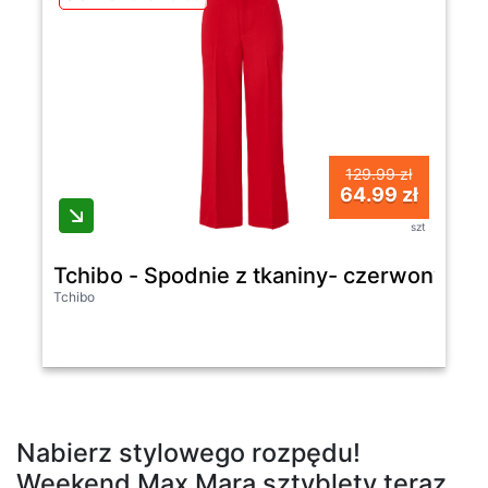
129.99 zł
64.99 zł
szt
Tchibo - Spodnie z tkaniny- czerwony
Tchibo
Nabierz stylowego rozpędu!
Weekend Max Mara sztyblety teraz