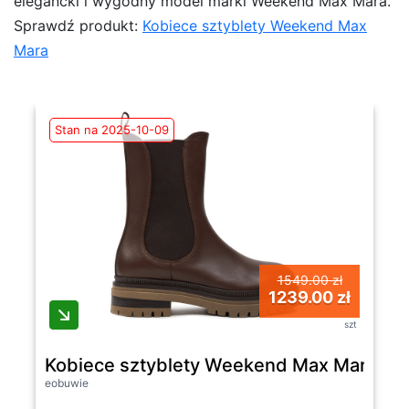
elegancki i wygodny model marki Weekend Max Mara.
Sprawdź produkt:
Kobiece sztyblety Weekend Max
Mara
Stan na 2025-10-09
1549.00 zł
1239.00 zł
szt
Kobiece sztyblety Weekend Max Mara
eobuwie