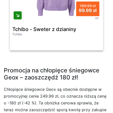
199.99 zł
99.99 zł
szt
Tchibo - Sweter z dzianiny
Tchibo
Promocja na chłopięce śniegowce
Geox – zaoszczędź 180 zł!
Chłopięce śniegowce Geox są obecnie dostępne w
promocyjnej cenie 249.99 zł, co oznacza niższą cenę
o -180 zł (-42 %). Ta obniżka cenowa sprawia, że
teraz można zaoszczędzić sporą kwotę przy zakupie