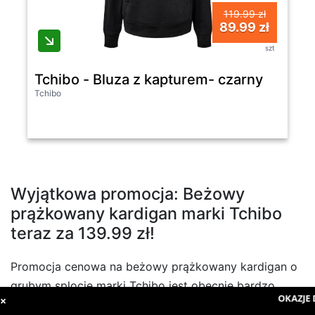
119.99 zł
89.99 zł
szt
Tchibo - Bluza z kapturem- czarny
Tchibo
Wyjątkowa promocja: Beżowy
prążkowany kardigan marki Tchibo
teraz za 139.99 zł!
Promocja cenowa na beżowy prążkowany kardigan o
grubym splocie marki Tchibo jest obecnie bardzo
OKAZJE D
×
korzystna – produkt można teraz nabyć za 139.99 zł,