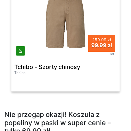
159.99 zł
99.99 zł
szt
Tchibo - Szorty chinosy
Tchibo
Nie przegap okazji! Koszula z
popeliny w paski w super cenie –
tylko 69.99 zł!