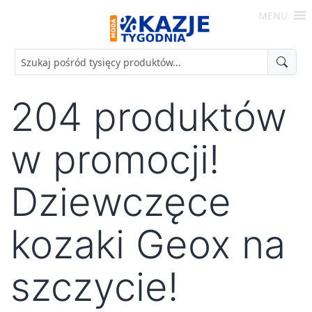
Skip
MENU
to
Moda
content
-
Okazje
Tygodnia
204 produktów
w promocji!
Dziewczęce
kozaki Geox na
szczycie!