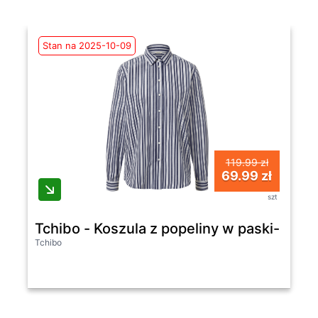
Stan na 2025-10-09
119.99 zł
69.99 zł
szt
Tchibo - Koszula z popeliny w paski- biały
Tchibo